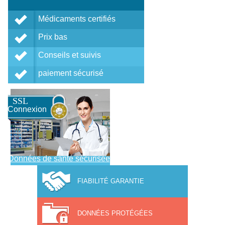
Médicaments certifiés
Prix bas
Conseils et suivis
paiement sécurisé
SSL
Connexion
Données de santé sécurisée
FIABILITÉ GARANTIE
DONNÉES PROTÉGÉES