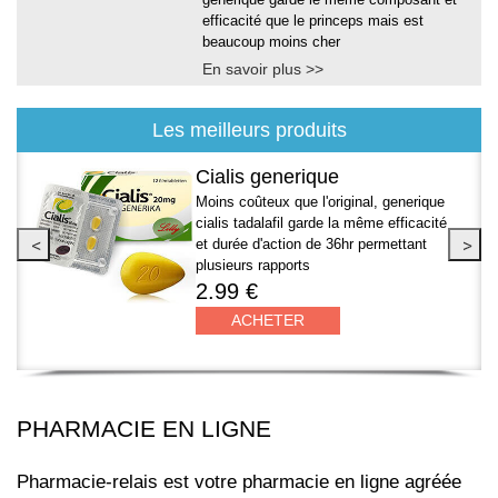
efficacité que le princeps mais est
beaucoup moins cher
En savoir plus >>
Les meilleurs produits
...
Viagra sildenafil
ique
acité
Grâce a son composant sildenafil,
nt
viagra permet l'obtention ou le
maintient d'une érection facile pour des
rapports satisfaisant
5.99 €
ACHETER
PHARMACIE EN LIGNE
Pharmacie-relais est votre pharmacie en ligne agréée