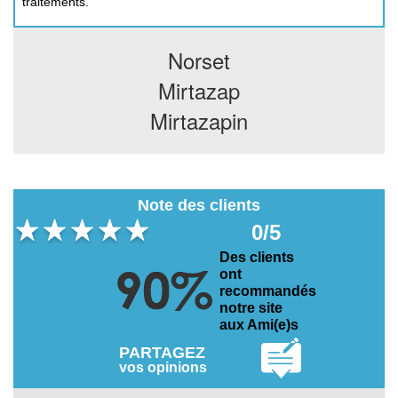
traitements.
Norset
Mirtazap
Mirtazapin
Note des clients
0/5
Des clients
ont
recommandés
notre site
aux Ami(e)s
PARTAGEZ
vos opinions