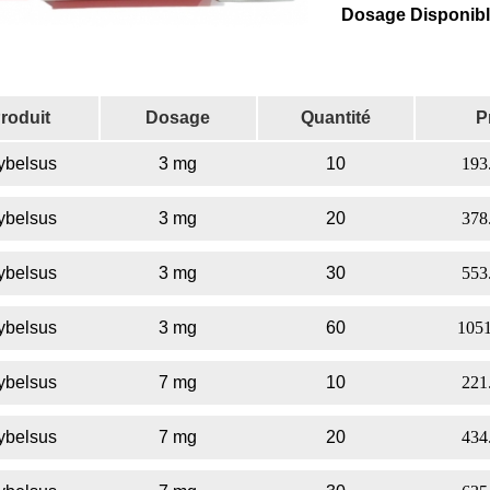
Dosage Disponib
roduit
Dosage
Quantité
P
ybelsus
3 mg
10
193
ybelsus
3 mg
20
378
ybelsus
3 mg
30
553
ybelsus
3 mg
60
1051
ybelsus
7 mg
10
221
ybelsus
7 mg
20
434