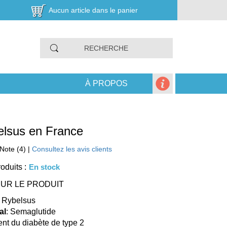
Aucun article dans le panier
À PROPOS
elsus en France
Note (4) |
Consultez les avis clients
oduits :
En stock
UR LE PRODUIT
: Rybelsus
al
: Semaglutide
ment du diabète de type 2