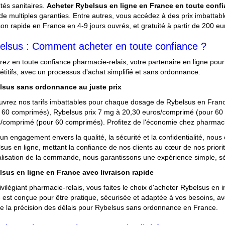
ités sanitaires.
Acheter Rybelsus en ligne en France en toute confi
 de multiples garanties. Entre autres, vous accédez à des prix imbatta
ison rapide en France en 4-9 jours ouvrés, et gratuité à partir de 200
elsus : Comment acheter en toute confiance ?
rez en toute confiance pharmacie-relais, votre partenaire en ligne pou
titifs, avec un processus d'achat simplifié et sans ordonnance.
lsus sans ordonnance au juste prix
vrez nos tarifs imbattables pour chaque dosage de Rybelsus en Fran
 60 comprimés), Rybelsus prix 7 mg à 20,30 euros/comprimé (pour 60
/comprimé (pour 60 comprimés). Profitez de l'économie chez pharmaci
un engagement envers la qualité, la sécurité et la confidentialité, nou
sus en ligne, mettant la confiance de nos clients au cœur de nos prior
nalisation de la commande, nous garantissons une expérience simple, 
lsus en ligne en France avec livraison rapide
ivilégiant pharmacie-relais, vous faites le choix d'acheter Rybelsus en
 est conçue pour être pratique, sécurisée et adaptée à vos besoins, avec
e la précision des délais pour Rybelsus sans ordonnance en France.