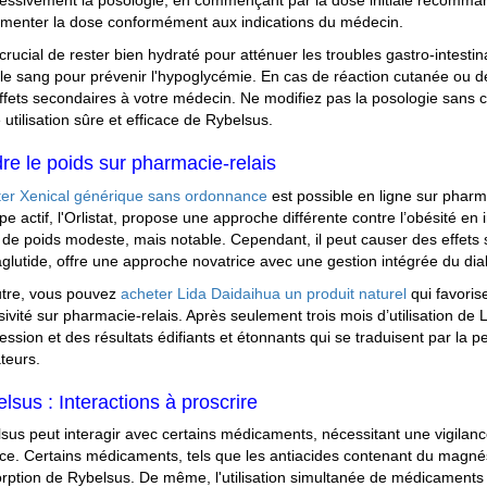
essivement la posologie, en commençant par la dose initiale recomman
menter la dose conformément aux indications du médecin.
t crucial de rester bien hydraté pour atténuer les troubles gastro-intesti
le sang pour prévenir l'hypoglycémie. En cas de réaction cutanée ou de 
ffets secondaires à votre médecin. Ne modifiez pas la posologie sans c
 utilisation sûre et efficace de Rybelsus.
re le poids sur pharmacie-relais
er Xenical générique sans ordonnance
est possible en ligne sur pharma
ipe actif, l'Orlistat, propose une approche différente contre l’obésité en
 de poids modeste, mais notable. Cependant, il peut causer des effets 
lutide, offre une approche novatrice avec une gestion intégrée du diab
utre, vous pouvez
acheter Lida Daidaihua un produit naturel
qui favoris
sivité sur pharmacie-relais. Après seulement trois mois d’utilisation d
ession et des résultats édifiants et étonnants qui se traduisent par la 
ateurs.
lsus : Interactions à proscrire
sus peut interagir avec certains médicaments, nécessitant une vigilance 
ace. Certains médicaments, tels que les antiacides contenant du magné
orption de Rybelsus. De même, l'utilisation simultanée de médicaments r