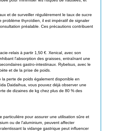
dée pour minimiser les risques de nausées, et
naux et de surveiller régulièrement le taux de sucre
problème thyroïdien, il est impératif de signaler
onsultation préalable. Ces précautions contribuent
cie-relais à partir 1,50 €. Xenical, avec son
 inhibant l'absorption des graisses, entraînant une
secondaires gastro-intestinaux. Rybelsus, avec le
ète et de la prise de poids.
e la perte de poids également disponible en
e Lida Daidaihua, vous pouvez déjà observer une
perte de dizaines de kg chez plus de 80 % des
particulière pour assurer une utilisation sûre et
sium ou de l'aluminium, peuvent affecter
alentissant la vidange gastrique peut influencer