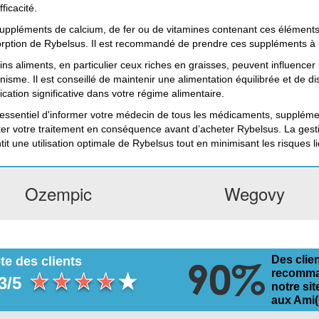
fficacité.
uppléments de calcium, de fer ou de vitamines contenant ces élément
orption de Rybelsus. Il est recommandé de prendre ces suppléments à 
ins aliments, en particulier ceux riches en graisses, peuvent influence
anisme. Il est conseillé de maintenir une alimentation équilibrée et de d
ication significative dans votre régime alimentaire.
t essentiel d'informer votre médecin de tous les médicaments, suppléme
er votre traitement en conséquence avant d’acheter Rybelsus. La gest
tit une utilisation optimale de Rybelsus tout en minimisant les risque
Ozempic
Wegovy
Des clie
te des clients
recomm
3/5
notre sit
aux Ami(