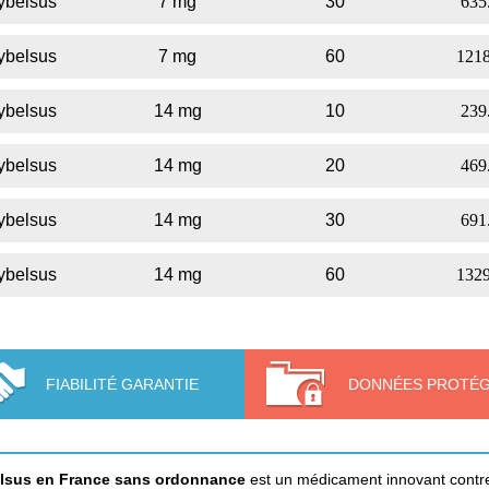
ybelsus
7 mg
30
635
ybelsus
7 mg
60
1218
ybelsus
14 mg
10
239
ybelsus
14 mg
20
469
ybelsus
14 mg
30
691
ybelsus
14 mg
60
1329
FIABILITÉ GARANTIE
DONNÉES PROTÉ
lsus en France sans ordonnance
est un médicament innovant contre 