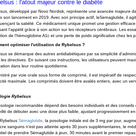
elsus : l’atout majeur contre le diabète
sus, développé par Novo Nordisk, représente une avancée majeure da
s son lancement en 2019. Avec son principe actif, leSemaglutide, il agi
fluençant la satiété. Ce médicament unique promet une gestion efficace 
sant l'appétit grâce à son action sur les récepteurs cérébraux. Les ess
tion de l'hémoglobine A1c et une perte de poids significative chez les p
ent optimiser l'utilisation de Rybelsus ?
sus se démarque des autres antidiabétiques par sa simplicité d'administra
 les directives. En suivant ces instructions, les utilisateurs peuvent max
ration dans leur routine quotidienne.
istré par voie orale sous forme de comprimé, il est impératif de respect
acité maximale. Les comprimés doivent être avalés entiers, avec un 
logie Rybelsus
sologie recommandée dépend des besoins individuels et des conseils d
illé de débuter avec une dose plus faible, ajustant progressivement en 
 Rybelsus
Sémaglutide
, la posologie initiale est de 3 mg par jour, aug
cre sanguins n'est pas atteinte après 30 jours supplémentaires, le méde
tiel de prendre Sémaglutide à jeun, 30 minutes avant le premier repas