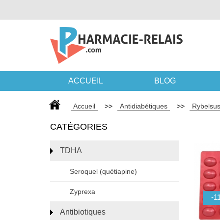
ACCUEIL
BLOG
Accueil
>>
Antidiabétiques
>>
Rybelsu
CATÉGORIES
TDHA
Seroquel (quétiapine)
Zyprexa
Antibiotiques