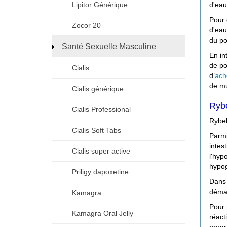
Lipitor Générique
d'eau
Pour 
Zocor 20
d'eau
du po
Santé Sexuelle Masculine
En in
de po
Cialis
d’
ach
de mu
Cialis générique
Rybe
Cialis Professional
Rybel
Cialis Soft Tabs
Parmi
intes
Cialis super active
l'hyp
hypog
Priligy dapoxetine
Dans 
déman
Kamagra
Pour 
Kamagra Oral Jelly
réact