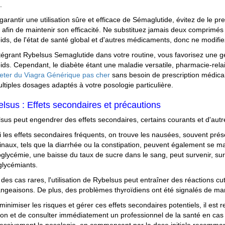
.
garantir une utilisation sûre et efficace de Sémaglutide, évitez de le 
 afin de maintenir son efficacité. Ne substituez jamais deux comprim
ids, de l'état de santé global et d'autres médicaments, donc ne modifi
tégrant Rybelsus Semaglutide dans votre routine, vous favorisez une ge
ids. Cependant, le diabète étant une maladie versatile, pharmacie-rela
eter du Viagra Générique pas cher
sans besoin de prescription médical
ltiples dosages adaptés à votre posologie particulière.
lsus : Effets secondaires et précautions
sus peut engendrer des effets secondaires, certains courants et d'autr
 les effets secondaires fréquents, on trouve les nausées, souvent prés
tinaux, tels que la diarrhée ou la constipation, peuvent également se man
oglycémie, une baisse du taux de sucre dans le sang, peut survenir, s
lycémiants.
des cas rares, l'utilisation de Rybelsus peut entraîner des réactions c
geaisons. De plus, des problèmes thyroïdiens ont été signalés de man
minimiser les risques et gérer ces effets secondaires potentiels, il est
ion et de consulter immédiatement un professionnel de la santé en cas de