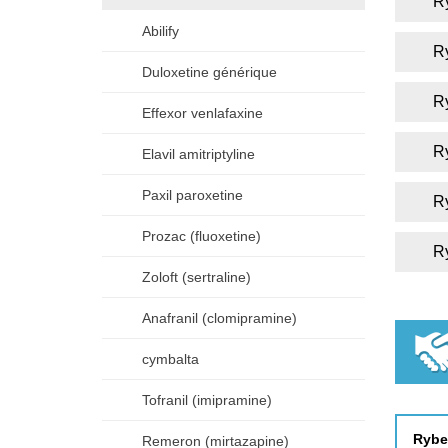
R
Abilify
R
Duloxetine générique
R
Effexor venlafaxine
R
Elavil amitriptyline
Paxil paroxetine
R
Prozac (fluoxetine)
R
Zoloft (sertraline)
Anafranil (clomipramine)
cymbalta
Tofranil (imipramine)
Rybe
Remeron (mirtazapine)