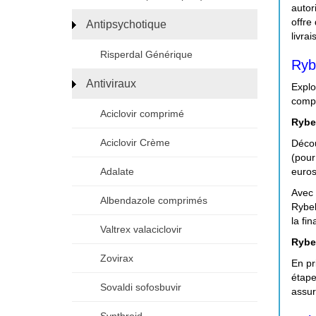
autor
offre
Antipsychotique
livra
Risperdal Générique
Ryb
Antiviraux
Explo
compé
Aciclovir comprimé
Rybe
Aciclovir Crème
Décou
(pour
Adalate
euros
Avec 
Albendazole comprimés
Rybel
la fi
Valtrex valaciclovir
Rybe
Zovirax
En pr
étape
Sovaldi sofosbuvir
assur