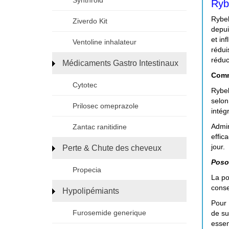
Synthroid
Ryb
Rybel
Ziverdo Kit
depui
et in
Ventoline inhalateur
rédui
réduc
Médicaments Gastro Intestinaux
Comm
Cytotec
Rybel
selon
Prilosec omeprazole
intég
Admin
Zantac ranitidine
effic
jour.
Perte & Chute des cheveux
Poso
Propecia
La po
conse
Hypolipémiants
Pour
Furosemide generique
de su
essen