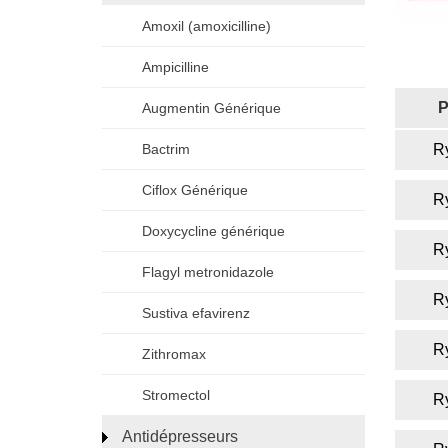
Amoxil (amoxicilline)
Ampicilline
P
Augmentin Générique
R
Bactrim
Ciflox Générique
R
Doxycycline générique
R
Flagyl metronidazole
R
Sustiva efavirenz
R
Zithromax
Stromectol
R
Antidépresseurs