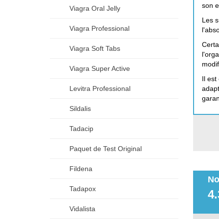
son e
Viagra Oral Jelly
Les s
Viagra Professional
l'abs
Certa
Viagra Soft Tabs
l'org
modif
Viagra Super Active
Il es
adapt
Levitra Professional
garan
Sildalis
Tadacip
Paquet de Test Original
Fildena
No
Tadapox
4.
Vidalista