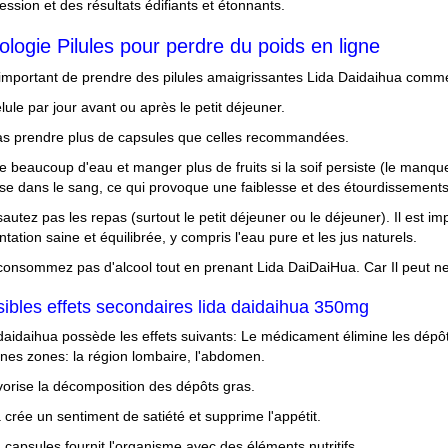
ession et des résultats édifiants et étonnants.
ologie Pilules pour perdre du poids en ligne
t important de prendre des pilules amaigrissantes Lida Daidaihua comme
élule par jour avant ou après le petit déjeuner.
s prendre plus de capsules que celles recommandées.
re beaucoup d'eau et manger plus de fruits si la soif persiste (le manqu
se dans le sang, ce qui provoque une faiblesse et des étourdissements
sautez pas les repas (surtout le petit déjeuner ou le déjeuner). Il est 
ntation saine et équilibrée, y compris l'eau pure et les jus naturels.
consommez pas d'alcool tout en prenant Lida DaiDaiHua. Car Il peut neu
ibles effets secondaires lida daidaihua 350mg
daidaihua possède les effets suivants: Le médicament élimine les dépô
ines zones: la région lombaire, l'abdomen.
favorise la décomposition des dépôts gras.
a crée un sentiment de satiété et supprime l'appétit.
a capsules fournit l'organisme avec des éléments nutritifs.