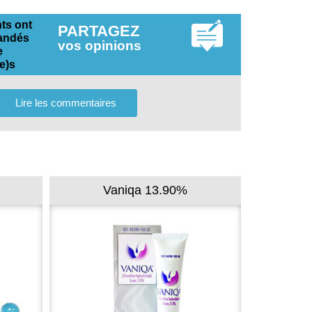
nts ont
PARTAGEZ
andés
vos opinions
e
e)s
Lire les commentaires
Vaniqa 13.90%