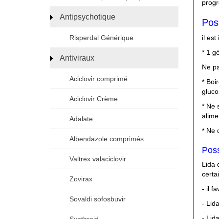
progr
Antipsychotique
Pos
il es
Risperdal Générique
* 1 g
Antiviraux
Ne pa
Aciclovir comprimé
* Boi
gluco
Aciclovir Crème
* Ne 
alime
Adalate
* Ne 
Albendazole comprimés
Poss
Valtrex valaciclovir
Lida 
certa
Zovirax
- il 
Sovaldi sofosbuvir
- Lid
- Lid