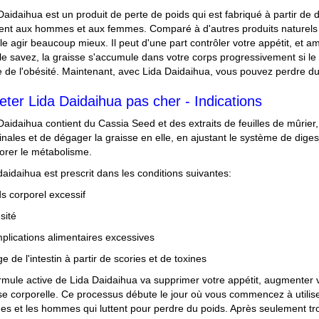
Daidaihua est un produit de perte de poids qui est fabriqué à partir de d
ent aux hommes et aux femmes. Comparé à d'autres produits naturels 
e agir beaucoup mieux. Il peut d'une part contrôler votre appétit, et 
le savez, la graisse s'accumule dans votre corps progressivement si le m
 de l'obésité. Maintenant, avec Lida Daidaihua, vous pouvez perdre du
eter Lida Daidaihua pas cher - Indications
Daidaihua contient du Cassia Seed et des extraits de feuilles de mûrier
tinales et de dégager la graisse en elle, en ajustant le système de dige
orer le métabolisme.
daidaihua est prescrit dans les conditions suivantes:
ds corporel excessif
sité
plications alimentaires excessives
ge de l'intestin à partir de scories et de toxines
rmule active de Lida Daidaihua va supprimer votre appétit, augmenter v
se corporelle. Ce processus débute le jour où vous commencez à utiliser
s et les hommes qui luttent pour perdre du poids. Après seulement tr