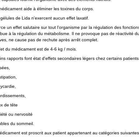
médicament aide à éliminer les toxines du corps.
 gélules de Lida n'exercent aucun effet laxatif.
rce un effet salutaire sur tout l'organisme par la régulation des fonctio
ibue à la régulation du métabolisme. Il ne provoque pas de réactivité du 
ives, ne cause pas de rechute après arrêt complet.
ffet du médicament est de 4-6 kg / mois.
ins rapports font état d'effets secondaires légers chez certains patients,
sées,
stipation,
hycardie,
urdissements,
x de tête
xiété ou nervosité
ubles du sommeil.
dicament est proscrit aux patient appartenant au catégories suivantes