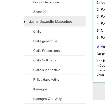
Lipitor Générique
1- le
2- Pe
Zocor 20
3- Pe
Santé Sexuelle Masculine
4- Pe
5- fe
Cialis
6- Pe
Cialis générique
Ache
Cialis Professional
Ne pa
Cialis Soft Tabs
Les i
médec
Cialis super active
médic
vous 
Priligy dapoxetine
Kamagra
Kamagra Oral Jelly