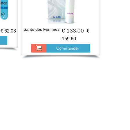
Santé des Femmes
€ 133.00
€ 62.08
€
159.60
Commander