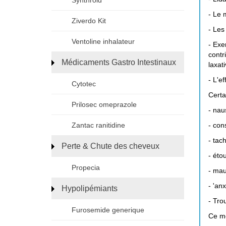
Synthroid
- Le 
Ziverdo Kit
- Les
Ventoline inhalateur
- Exe
contr
Médicaments Gastro Intestinaux
laxat
- L'e
Cytotec
Certa
Prilosec omeprazole
- nau
- con
Zantac ranitidine
- tac
Perte & Chute des cheveux
- éto
Propecia
- mau
- 'an
Hypolipémiants
- Tro
Furosemide generique
Ce mé