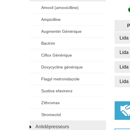
Amoxil (amoxicilline)
Ampicilline
P
Augmentin Générique
Lida
Bactrim
Lida
Ciflox Générique
Lida
Doxycycline générique
Flagyl metronidazole
Lida
Sustiva efavirenz
Zithromax
Stromectol
Antidépresseurs