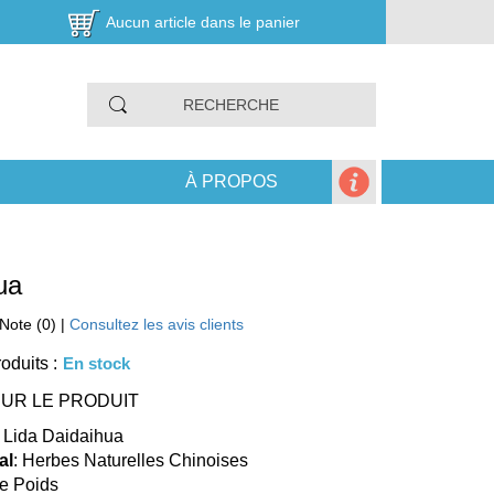
Aucun article dans le panier
À PROPOS
ua
Note (0) |
Consultez les avis clients
oduits :
En stock
UR LE PRODUIT
: Lida Daidaihua
al
: Herbes Naturelles Chinoises
de Poids