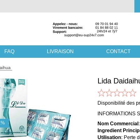
FAQ
LIVRAISON
CONTACT
daihua
Lida Daidaih
Disponibilité des pr
INFORMATIONS S
Nom Commercial
Ingredient Princip
Utilisation
: Perte 