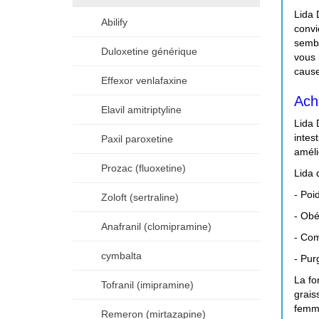
Lida 
Abilify
convi
sembl
Duloxetine générique
vous 
cause
Effexor venlafaxine
Ach
Elavil amitriptyline
Lida 
intes
Paxil paroxetine
améli
Prozac (fluoxetine)
Lida 
- Poi
Zoloft (sertraline)
- Obé
Anafranil (clomipramine)
- Com
cymbalta
- Pur
La fo
Tofranil (imipramine)
grais
femme
Remeron (mirtazapine)