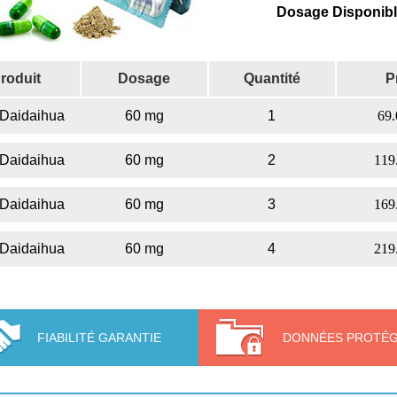
Dosage Disponib
roduit
Dosage
Quantité
P
 Daidaihua
60 mg
1
69.
 Daidaihua
60 mg
2
119
 Daidaihua
60 mg
3
169
 Daidaihua
60 mg
4
219
FIABILITÉ GARANTIE
DONNÉES PROTÉ