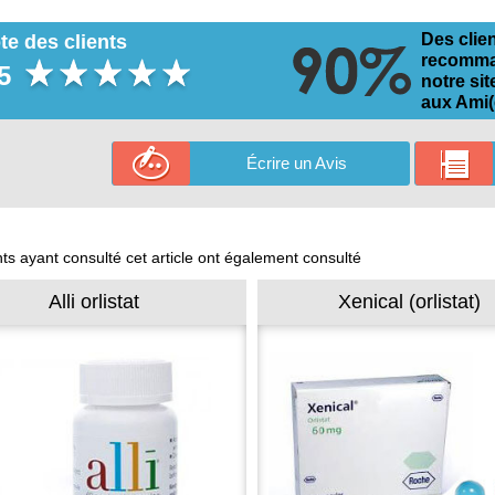
Des clie
te des clients
recomm
5
notre sit
aux Ami(
Écrire un Avis
nts ayant consulté cet article ont également consulté
Alli orlistat
Xenical (orlistat)