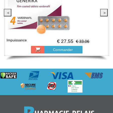
Troubles sexuels
 27.55
€ 29
€ 33.06
ander
Comman