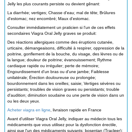
Jelly les plus courants persiste ou devient gênant:
La diarrhée; vertiges; Chasse d'eau; mal de tête; Brûlures
d'estomac; nez encombré; Maux d'estomac.
Consulter immédiatement un praticien si l'un de ces effets
secondaires Viagra Oral Jelly graves se produit:
Des réactions allergiques comme des éruptions cutanée,
urticaire, démangeaisons, difficulté à respirer, oppression de la
poitrine, gonflement de la bouche, du visage, des lèvres ou de
la langue; douleur de poitrine; évanouissement; Rythme
cardiaque rapide ou irrégulier; perte de mémoire;
Engourdissement d'un bras ou d'une jambe; Faiblesse
unilatérale; Érection douloureuse ou prolongée;
bourdonnement dans les oreilles; saisie; Vertiges sévères ou
persistants; troubles de vision graves ou persistants; trouble
d'audition; diminution soudaine ou une perte de vision dans un
ou les deux yeux.
Acheter viagra en ligne
, livraison rapide en France
Avant d'utiliser Viagra Oral Jelly, indiquer au médecin tous les
médicaments que vous utilisez pour la dysfonction érectile,
ainsi que l'un des médicaments suivants: bosentan (Tracleer);