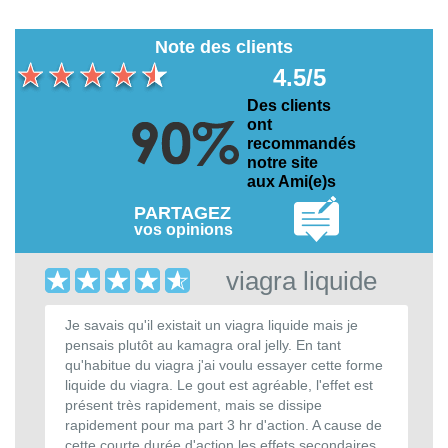
Note des clients
4.5/5
Des clients
ont
recommandés
notre site
aux Ami(e)s
PARTAGEZ
vos opinions
viagra liquide
Je savais qu'il existait un viagra liquide mais je
pensais plutôt au kamagra oral jelly. En tant
qu'habitue du viagra j'ai voulu essayer cette forme
liquide du viagra. Le gout est agréable, l'effet est
présent très rapidement, mais se dissipe
rapidement pour ma part 3 hr d'action. A cause de
cette courte durée d'action les effets secondaires