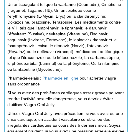
Un anticoagulant tel que la warfarine (Coumadin); Cimétidine
(Tagamet, Tagamet HB); Un antibiotique coome
l'érythromycine (E-Mycin, Eryc) ou la clarithromycine;
Doxazosine, prazosine, Terazosine; Les médicaments contre
le VIH tels que l'amprénavir, le tipranavir, le darunavir,
l'éfavirenz (Sustiva), névirapine (Viramune), l'indinavir,
saquinavir (Invirase, Fortovase), le lopinavir / ritonavir et le
fosamprénavir Lexiva, le ritonavir (Norvir), l'atazanavir
(Reyataz) ou le nelfinavir (Viracept); médicament antifongique
tel que l'itraconazole ou le kétoconazole; La carbamazépine,
le phénobarbital (Luminal) ou la phénytoïne; Ou la rifampine
ou la rifabutine (Mycobutine).
Pharmacie-relais :
Pharmacie en ligne
pour acheter viagra
sans ordonnance
Si vous avez des problèmes cardiaques assez graves pouvant
rendre l'activité sexuelle dangereuse, vous devriez éviter
d'utiliser Viagra Oral Jelly.
Utilisez Viagra Oral Jelly avec précaution, si vous avez eu une
crise cardiaque, un accident vasculaire cérébral ou des
irrégularités cardiaques au cours des 6 derniers mois. Soyez
également prudent, si vous avez une pression artérielle élevée