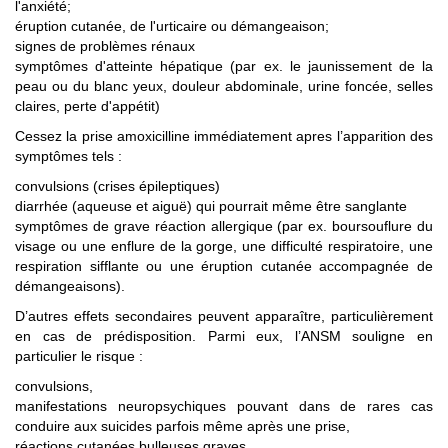
l'anxiété;
éruption cutanée, de l'urticaire ou démangeaison;
signes de problèmes rénaux
symptômes d'atteinte hépatique (par ex. le jaunissement de la
peau ou du blanc yeux, douleur abdominale, urine foncée, selles
claires, perte d'appétit)
Cessez la prise amoxicilline immédiatement apres l’apparition des
symptômes tels :
convulsions (crises épileptiques)
diarrhée (aqueuse et aiguë) qui pourrait même être sanglante
symptômes de grave réaction allergique (par ex. boursouflure du
visage ou une enflure de la gorge, une difficulté respiratoire, une
respiration sifflante ou une éruption cutanée accompagnée de
démangeaisons).
D’autres effets secondaires peuvent apparaître, particulièrement
en cas de prédisposition. Parmi eux, l’ANSM souligne en
particulier le risque :
convulsions,
manifestations neuropsychiques pouvant dans de rares cas
conduire aux suicides parfois même après une prise,
réactions cutanées bulleuses graves,